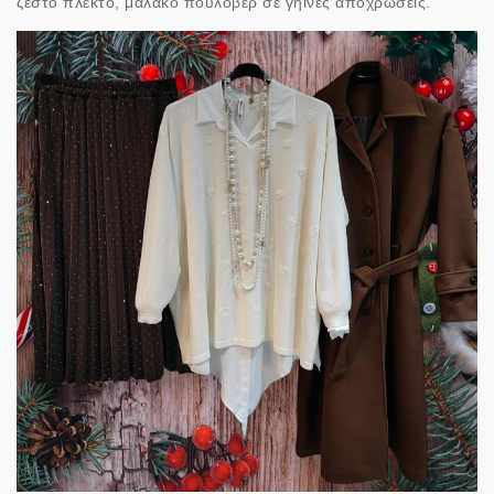
ζεστό πλεκτό, μαλακό πουλόβερ σε γήινες αποχρώσεις.