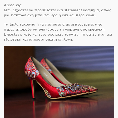
Αξεσουάρ:
Μην ξεχάσετε να προσθέσετε ένα statement κόσμημα, όπως
μια εντυπωσιακή μπουτονιερα ή ένα λαμπερό κολιέ.
Τα ψηλά τακούνια ή τα παπούτσια με λεπτομέρειες από
στρας μπορούν να ενισχύσουν τη γιορτινή σας εμφάνιση.
Επιλέξτε μικρές και εντυπωσιακές τσάντες. Το σατέν είναι μια
εξαιρετική και απόλυτα σικατη επιλογή.