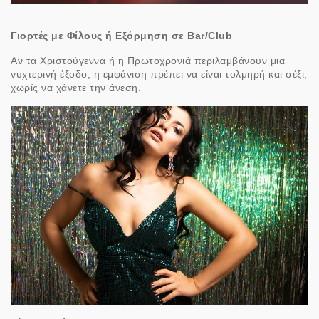
Γιορτές με Φίλους ή Εξόρμηση σε Bar/Club
Αν τα Χριστούγεννα ή η Πρωτοχρονιά περιλαμβάνουν μια
νυχτερινή έξοδο, η εμφάνιση πρέπει να είναι τολμηρή και σέξι,
χωρίς να χάνετε την άνεση.