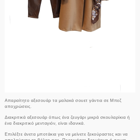
Απαραίτητο αξεσουάρ τα μαλακά σουετ γάντια σε Μπεζ
αποχρώσεις.
Διακριτικά αξεσουάρ όπως ένα ζευγάρι μικρά σκουλαρίκια ή
ένα διακριτικό μενταγιόν, είναι ιδανικά.
Επιλέξτε άνετα μποτάκια για να μείνετε ξεκούραστες και να
απολαύσετε τη βόλτα σας. Προτιμήστε δερμάτινη ή σουετ