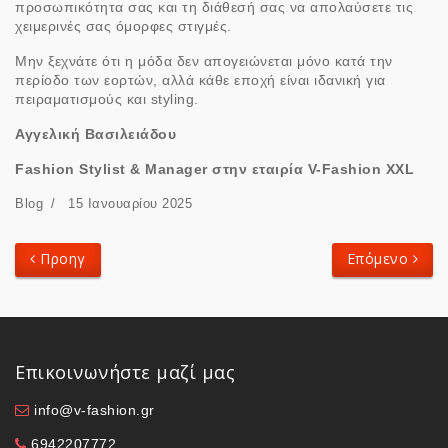
προσωπικότητα σας και τη διάθεσή σας να απολαύσετε τις
χειμερινές σας όμορφες στιγμές.
Μην ξεχνάτε ότι η μόδα δεν απογειώνεται μόνο κατά την
περίοδο των εορτών, αλλά κάθε εποχή είναι ιδανική για
πειραματισμούς και styling.
Αγγελική Βασιλειάδου
Fashion Stylist & Manager στην εταιρία V-Fashion XXL
Blog
15 Ιανουαρίου 2025
Προηγούμενο Άρθρο: "ΕΚΠΤΩΣΕΙΣ: ΕΞΥΠΝΕΣ ΑΓΟΡΕΣ ΚΑΙ
Επόμενο Άρθρ
Προηγ
Επόμενο
Επικοινωνήστε μαζί μας
info@v-fashion.gr
6942207772