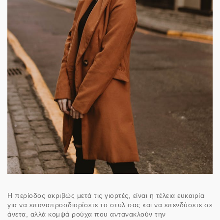
Η περίοδος ακριβώς μετά τις γιορτές, είναι η τέλεια ευκαιρία
για να επαναπροσδιορίσετε το στυλ σας και να επενδύσετε σε
άνετα, αλλά κομψά ρούχα που αντανακλούν την